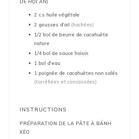
DE
HỘI AN
)
2
c.s
huile végétale
2
gousses d'ail
(hachées)
1/2
bol
de beurre de cacahuète
nature
1/4
bol
de sauce hoisin
1
bol
d'eau
1
poignée
de cacahuètes non salés
(torréfiées et concassées)
INSTRUCTIONS
PRÉPARATION DE LA PÂTE À BÁNH
XÈO