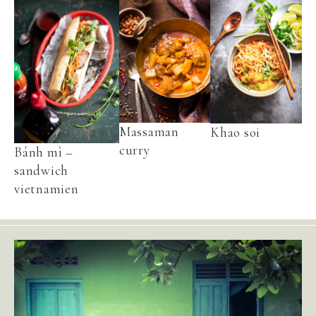
Massaman
Khao soi
curry
Bánh mì –
sandwich
vietnamien