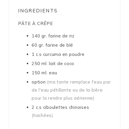
INGREDIENTS
PÂTE À CRÊPE
140
gr.
farine de riz
60
gr.
farine de blé
1
c.s
curcuma en poudre
250
ml.
lait de coco
150
ml.
eau
option
(ma tante remplace l'eau par
de l'eau pétillante ou de la bière
pour la rendre plus aérienne)
2
c.s
ciboulettes chinoises
(hachées)