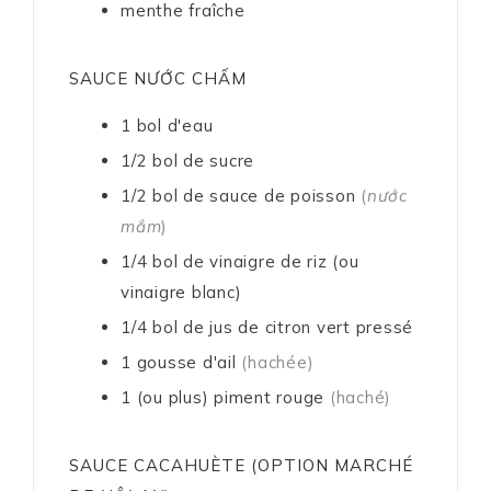
menthe fraîche
SAUCE NƯỚC CHẤM
1
bol
d'eau
1/2
bol
de sucre
1/2
bol
de sauce de poisson
(
nước
mắm
)
1/4
bol
de vinaigre de riz (ou
vinaigre blanc)
1/4
bol
de jus de citron vert pressé
1
gousse d'ail
(hachée)
1
(ou plus)
piment rouge
(haché)
SAUCE CACAHUÈTE (OPTION MARCHÉ