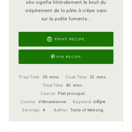
xèo signifie littéralement le bruit du
crépitement de la pâte à crêpe saisi
sur la poêle fumante…
PRINT RECIPE
PIN RECIPE
Prep Time:
30
mins
Cook Time:
15
mins
Total Time:
45
mins
Course:
Plat principal
crêpe
Cuisine:
Viêtnamienne
Keyword:
Servings:
4
Author:
Taste of Mekong