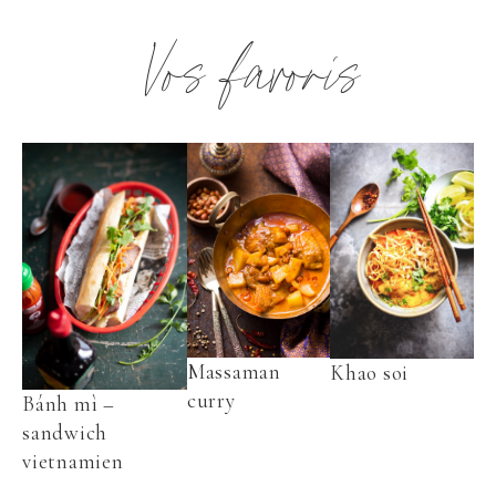
Vos favoris
Massaman
Khao soi
curry
Bánh mì –
sandwich
vietnamien