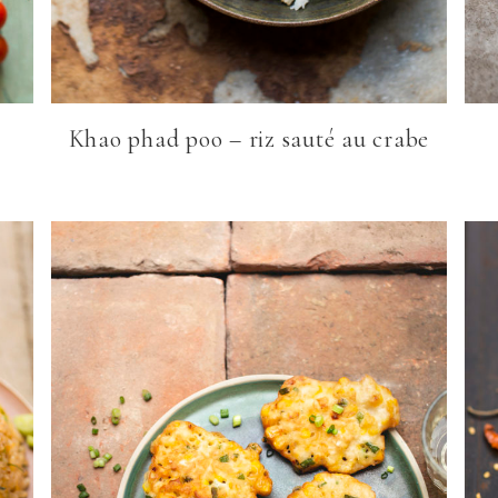
Khao phad poo – riz sauté au crabe