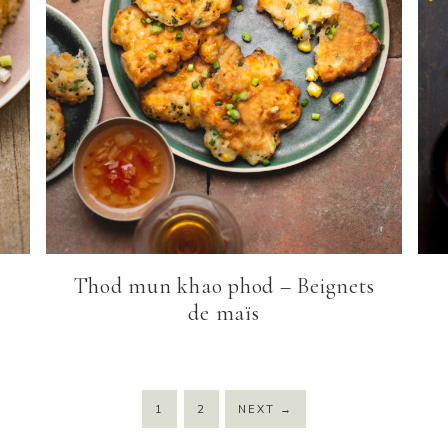
m
Thod mun khao phod – Beignets
de maïs
1
2
NEXT
→